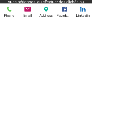
vues aériennes, ou effectuer des clichés ou
vidéos de l'entreprise en vue du ciel.
Phone
Email
Address
Facebook
Linkedin
Nous contacter
ACCUEIL