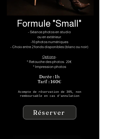
Formule "Small"
- Séance photos en studio
ou en extérieur.
-10 photos numériques
- Choix entre 2 fonds disponibles (blanc ou noir)
Options
:
* Retouche des photos: 20€
* Impression photos
Durée : 1h
Tarif : 160€
Acompte de réservation de 30%, non
remboursable en cas d'annulation
Réserver