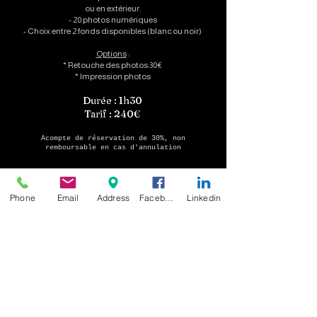
ou en extérieur.
- 20 photos numériques
- Choix entre 2 fonds disponibles (blanc ou noir)
Options
:
* Retouche des photos:30€
* Impression photos
Durée : 1h30
Tarif : 240€
Acompte de réservation de 30%, non
remboursable en cas d'annulation
Réserver
Phone
Email
Address
Facebook
Linkedin