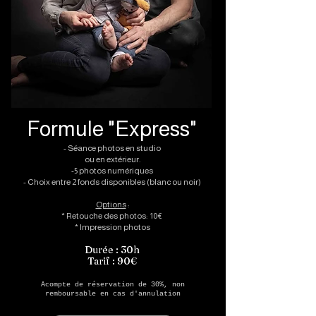
Formule "Express"
- Séance photos en studio
ou en extérieur.
-5 photos numériques
- Choix entre 2 fonds disponibles (blanc ou noir)
Options
:
* Retouche des photos: 10€
* Impression photos
Durée : 30h
Tarif : 90€
Acompte de réservation de 30%, non
remboursable en cas d'annulation