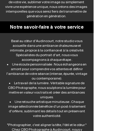
de votre vie, sublimer votre image ou simplement
vivre une expérience unique, nous créons des images
intemporelles que vous serez fiers de transmettre de
génération en génération.
Notre savoir-faire à votre service
Basé au cœur d'Audincourt, notre studio vous
accueille dans une ambiance chaleureuse et
intimiste, propice à la confiance et à la créativité.
Spécialistes du portrait d'art, nous vous
accompagnons à chaque étape :
Une écoute personnalisée : Nous échangeons en
amont pour comprendre vos attentes et définir
l'ambiance de votre séance (intense, épurée, vintage
ou contemporaine).
Le travail de la lumière : Véritable signature de
CBO Photographe, nous sculptons la lumière pour
mettre en valeur vos traits et créer des ambiances
uniques.
Une retouche artistique minutieuse : Chaque
image sélectionnée bénéficie d'un post-traitement
d'orfèvre, sublimant les détails tout en préservant
votre authenticité.
"Photographier, c'est aligner la tête, l'œil et le cœur."
Chez CBO Photographe à Audincourt, nous y