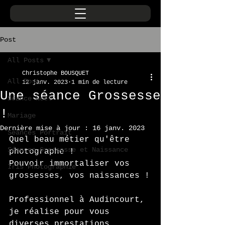
Post
All Posts
Christophe BOUSQUET
All Posts
12 janv. 2023
1 min de lecture
Une séance Grossesse
Séance Noel
!
Mariage
Dernière mise à jour :
16 janv. 2023
Séances Portrait
Quel beau métier qu'être 
Séances Grossesse et Naissance
photographe ! 
Pouvoir immortaliser vos 
Iris Photographie
grossesses, vos naissances !
Professionnel à Audincourt, 
je réalise pour vous 
diverses prestations 