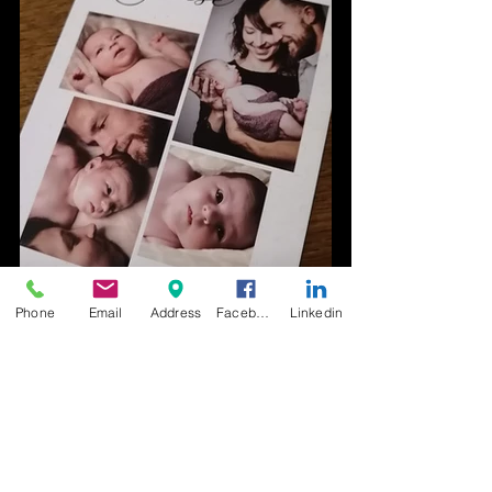
Phone
Email
Address
Facebook
Linkedin
Séances Grossesse et Naissance