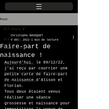
Post
All Posts
Christophe BOUSQUET
All Posts
9 déc. 2022
1 min de lecture
Faire-part de
Séance Noel
naissance !
Mariage
Aujourd'hui, le 09/12/22, 
Séances Portrait
j'ai reçu par courrier une 
Séances Grossesse et Naissance
petite carte de faire-part 
de naissance d'Alison et 
Iris Photographie
Florian.
Tous deux étaient venus 
réaliser une séance 
grossesse et naissance pour 