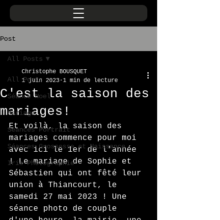
Post
All Posts
Christophe BOUSQUET
All Posts
1 juin 2023
1 min de lecture
C'est la saison des
Séance Noel
mariages!
Mariage
Et voilà, la saison des 
Séances Portrait
mariages commence pour moi 
Séances Grossesse et Naissance
avec ici le 1er de l'année 
! Le mariage de Sophie et 
Iris Photographie
Sébastien qui ont fêté leur 
union à Thiancourt, le 
samedi 27 mai 2023 ! Une 
séance photo de couple 