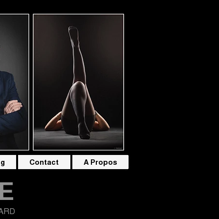
og
Contact
A Propos
E
ARD