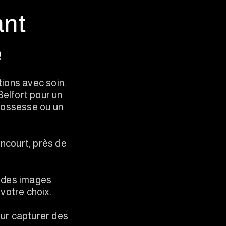
ant
é
tions avec soin.
elfort pour un
grossesse ou un
ncourt, près de
r des images
 votre choix.
our capturer des