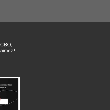
u CBO,
 aimez !