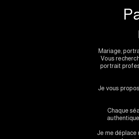
Pa
Mariage, portra
Vous recherch
portrait profe
Je vous propos
Chaque séan
authentiques
Je me déplace r