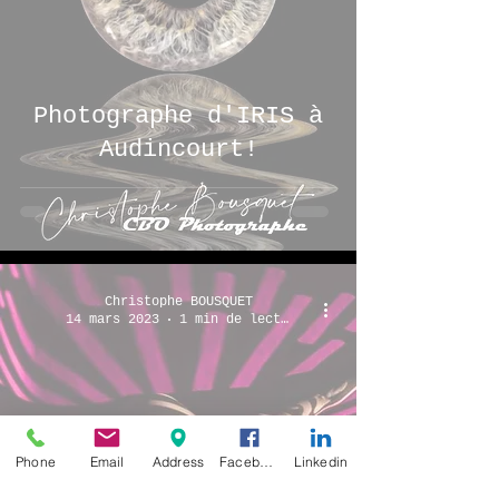
Photographe d'IRIS à
Audincourt!
Christophe BOUSQUET
14 mars 2023
1 min de lecture
Séance de Nu
Phone
Email
Address
Facebook
Linkedin
Artistique du samedi