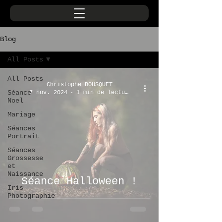
Blog
All Posts
All Posts
Christophe BOUSQUET
Séance
7 nov. 2024
1 min de lecture
Noel
Mariage
Séances
Portrait
Séances
Grossesse
et
Naissance
Séance Halloween !
Iris
Photographie