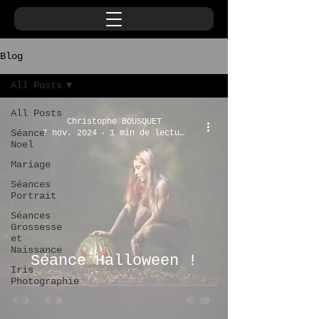
Blog
All Posts
All Posts
Christophe BOUSQUET
Séance
7 nov. 2024
1 min de lecture
Noel
Mariage
Séances
Portrait
Séances
Grossesse
et
Naissance
Séance Halloween !
Iris
Photographie