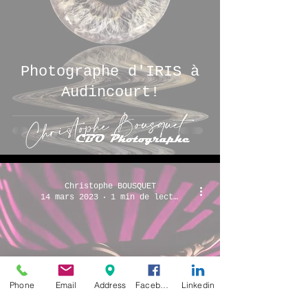
Photographe d'IRIS à
Audincourt!
Christophe BOUSQUET
14 mars 2023
1 min de lecture
Séance de Nu
Phone
Email
Address
Facebook
Linkedin
Artistique du samedi