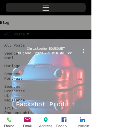
Blog
All Posts
All Posts
Christophe BOUSQUET
Séance
30 janv. 2023
1 min de lecture
Noel
Mariage
Séances
Portrait
Séances
Grossesse
et
Naissance
Packshot Produit
Iris
Photographie
Phone
Email
Address
Facebook
Linkedin