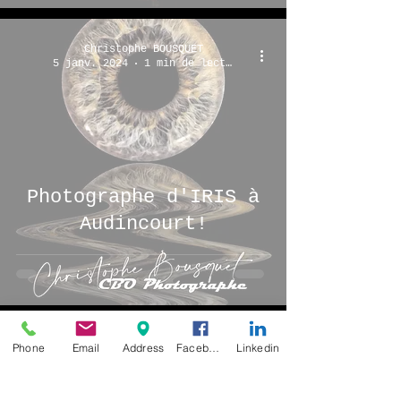
Christophe BOUSQUET
5 janv. 2024
1 min de lecture
Photographe d'IRIS à
Audincourt!
Christophe BOUSQUET
Phone
Email
Address
Facebook
Linkedin
15 déc. 2023
1 min de lecture