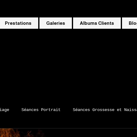
Prestations
Galeries
Albums Clients
Blo
iage
Séances Portrait
Séances Grossesse et Naiss