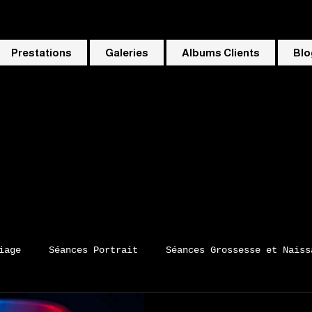
Prestations
Galeries
Albums Clients
Blo
iage
Séances Portrait
Séances Grossesse et Naiss