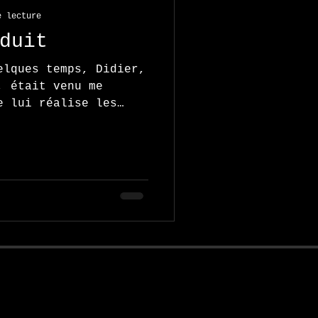
e lecture
duit
elques temps, Didier,
, était venu me
e lui réalise les