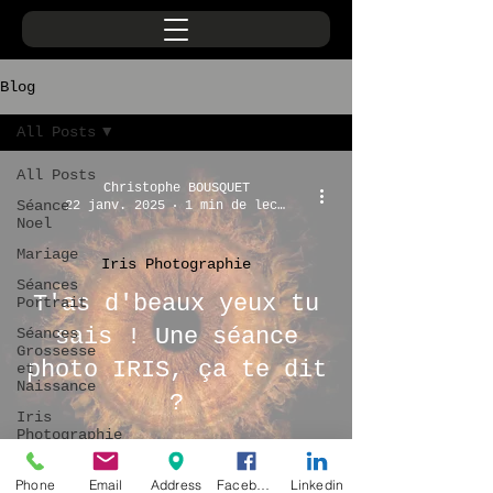
Blog
All Posts
All Posts
Christophe BOUSQUET
Séance
22 janv. 2025
1 min de lecture
Noel
Mariage
Iris Photographie
Séances
T'as d'beaux yeux tu
Portrait
sais ! Une séance
Séances
Grossesse
photo IRIS, ça te dit
et
Naissance
?
Iris
Photographie
Phone
Email
Address
Facebook
Linkedin