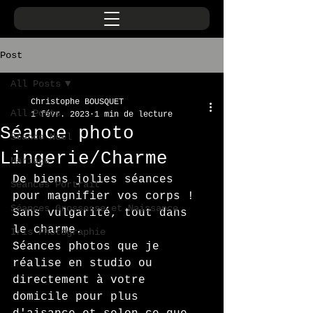
Post
All Posts
Christophe BOUSQUET
All Posts
1 févr. 2023
1 min de lecture
Séance photo
Séance Noel
Lingerie/Charme
Mariage
De biens jolies séances 
Séances Portrait
pour magnifier vos corps !
Séances Grossesse et Naissance
Sans vulgarité, tout dans 
le charme.
Iris Photographie
Séances photos que je 
réalise en studio ou 
directement à votre 
domicile pour plus 