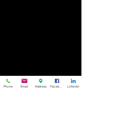
Phone
Email
Address
Facebook
Linkedin
photographe
shooting photo
belfort
montbéliard
séance photo
studio
modèle photo
audincourt
mode
portrait