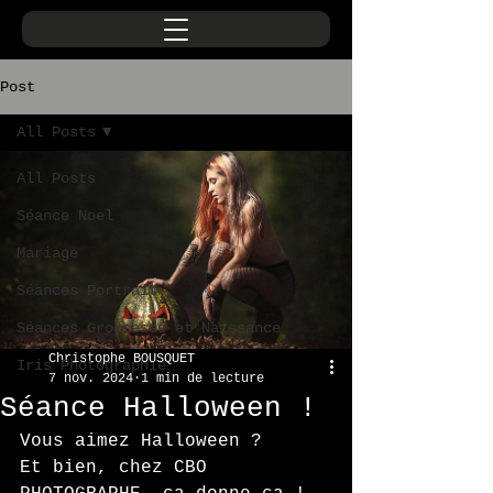
Post
All Posts
All Posts
Séance Noel
Mariage
Séances Portrait
Séances Grossesse et Naissance
Christophe BOUSQUET
Iris Photographie
7 nov. 2024
1 min de lecture
Séance Halloween !
Vous aimez Halloween ?
Et bien, chez CBO 