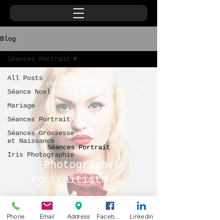
Blog
Séances Portrait
All Posts
Christophe BOUSQUET
Séance Noel
7 déc. 2022
1 min de lecture
Mariage
Séances Portrait
Séances Grossesse
et Naissance
Séances Portrait
Iris Photographie
Photographe
Portraitiste...
Phone
Email
Address
Facebook
Linkedin